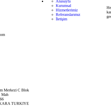
Anasayfa
Kurumsal
He
Hizmetlerimiz
kan
Referanslarımız
geç
İletişim
com
am Merkezi C Blok
l Mah
266
ANKARA TURKIYE