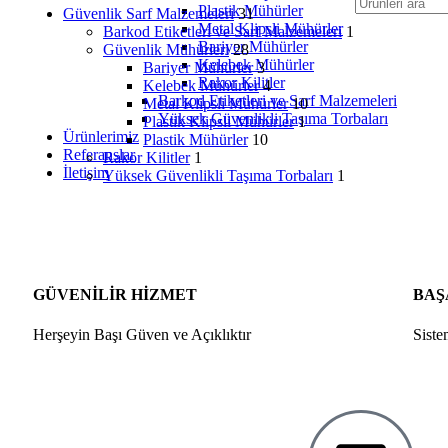
Plastik Mühürler
Güvenlik Sarf Malzemeleri
31
Metal Klipsli Mühürler
Barkod Etiketleri ve Sarf Malzemeleri
1
Bariyer Mühürler
Güvenlik Mühürleri
28
Kelebek Mühürler
Bariyer Mühürler
3
Rakor Kilitler
Kelebek Mühürler
4
Barkod Etiketleri ve Sarf Malzemeleri
Metal Klipsli Mühürler
10
Yüksek Güvenlikli Taşıma Torbaları
Plastik Klipsli Mühürler
1
Ürünlerimiz
Plastik Mühürler
10
Referanslar
Rakor Kilitler
1
İletişim
Yüksek Güvenlikli Taşıma Torbaları
1
GÜVENİLİR HİZMET
BAŞ
Herşeyin Başı Güven ve Açıklıktır
Siste