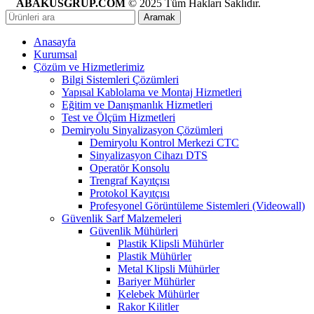
ABAKUSGRUP.COM
© 2025 Tüm Hakları Saklıdır.
Aramak
Anasayfa
Kurumsal
Çözüm ve Hizmetlerimiz
Bilgi Sistemleri Çözümleri
Yapısal Kablolama ve Montaj Hizmetleri
Eğitim ve Danışmanlık Hizmetleri
Test ve Ölçüm Hizmetleri
Demiryolu Sinyalizasyon Çözümleri
Demiryolu Kontrol Merkezi CTC
Sinyalizasyon Cihazı DTS
Operatör Konsolu
Trengraf Kayıtçısı
Protokol Kayıtçısı
Profesyonel Görüntüleme Sistemleri (Videowall)
Güvenlik Sarf Malzemeleri
Güvenlik Mühürleri
Plastik Klipsli Mühürler
Plastik Mühürler
Metal Klipsli Mühürler
Bariyer Mühürler
Kelebek Mühürler
Rakor Kilitler